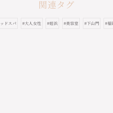
関連タグ
ヘッドスパ
#大人女性
#姪浜
#美容室
#下山門
#福
ご予約はこちら