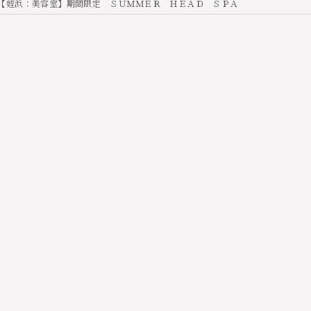
【姪浜：美容室】期間限定 ＳＵＭＭＥＲ ＨＥＡＤ ＳＰＡ