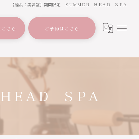
【姪浜：美容室】期間限定 ＳＵＭＭＥＲ ＨＥＡＤ ＳＰＡ
はこちら
ご予約はこちら
 ＨＥＡＤ ＳＰＡ