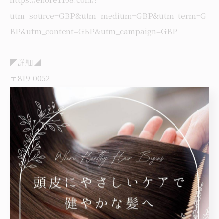
utm_source=GBP&utm_medium=GBP&utm_term=G
BP&utm_content=GBP&utm_campaign=GBP
◤詳細◢
〒819-0052
福岡県福岡市西区下山門3-3-1-104
■営業時間:９時〜18時30分（最終受付18時00分）
■定休日：月・火曜日
■敷地内駐車場あり
■お電話でのお問い合わせはホームページをご確認下さ
い