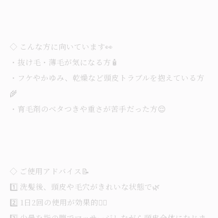
◇ こんな方に向いています👀
・抜け毛・薄毛が気になる方🧴
・フケやかゆみ、乾燥など頭皮トラブルを抱えている方
🌾
・育毛剤のベタつきや重さが苦手だった方😌
◇ ご使用アドバイス📝
1️⃣ 洗髪後、頭皮や毛穴がきれいな状態で🌿
2️⃣ 1日2回の使用が効果的💆‍♀️
3️⃣ 少量を指の腹でマッサージしながら頭皮全体になじま