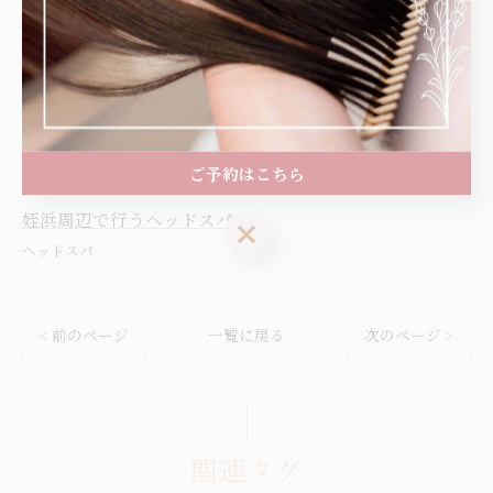
#下山門美容室 #西区美容室 #髪を育てる美容室 #姪浜
美容室 #下山門サロン #西区サロン#大人女性サロン #ヘ
ッドスパ #美髪 #艶髪
ご予約はこちら
姪浜周辺で行うヘッドスパ
ご予約はこちら
ヘッドスパ
< 前のページ
一覧に戻る
次のページ >
関連タグ