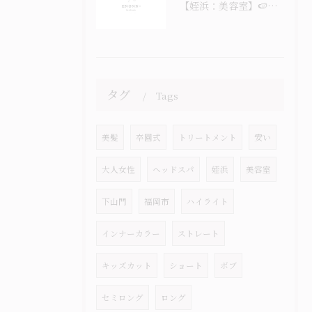
【姪浜：美容室】🍉なつ！ナツ！夏！！！🎐
タグ
Tags
美髪
卒園式
トリートメント
安い
大人女性
ヘッドスパ
姪浜
美容室
下山門
福岡市
ハイライト
インナーカラー
ストレート
キッズカット
ショート
ボブ
セミロング
ロング