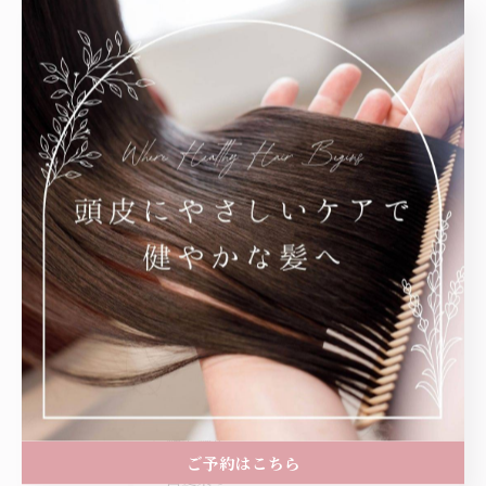
関連タグ
#ヘッドスパ
#大人女性
#姪浜
#美容室
#下山門
#福岡市
#安い
カテゴリー
Categories
全てのカテゴリー
ヘッドスパ
カラー
縮毛矯正
ご予約はこちら
白髪染め