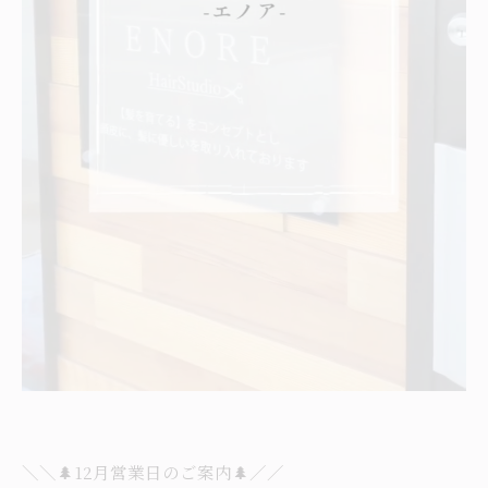
＼＼🌲12月営業日のご案内🌲／／