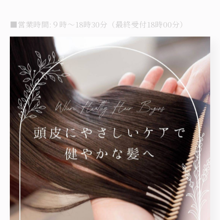
■営業時間:９時〜18時30分（最終受付18時00分）
■定休日：月・火曜日
■敷地内駐車場あり
■お電話でのお問い合わせはホームページをご確認下さ
い
#enore #下山門美容室 #西区美容室 #髪を育てる美容室
#エノア #姪浜美容室 #下山門サロン #西区サロン#大人
女性サロン #ヘッドスパ #美髪 #艶髪#jetcube #コアミ
ー #近くの美容室
姪浜周辺で行うヘッドスパ