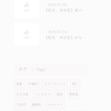
2026/07/26
【姪浜：美容室】夏のヘッドスパ始まっています
2026/07/23
【姪浜：美容室】🍉なつ！ナツ！夏！！！🎐
タグ
Tags
美髪
卒園式
トリートメント
安い
大人女性
ヘッドスパ
姪浜
美容室
下山門
福岡市
ハイライト