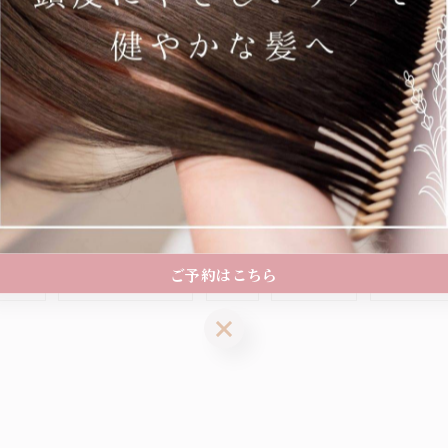
一覧に戻る
関連タグ
ご予約はこちら
美容室
#トリートメント
#安い
#大人女性
#ヘッド
ご予約はこちら