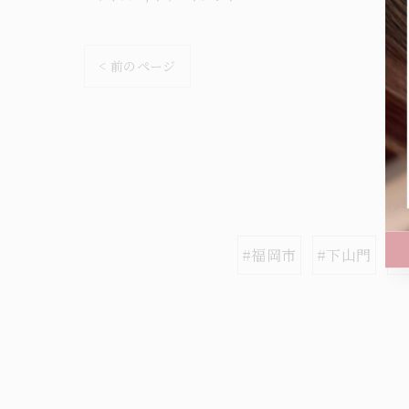
< 前のページ
#福岡市
#下山門
#