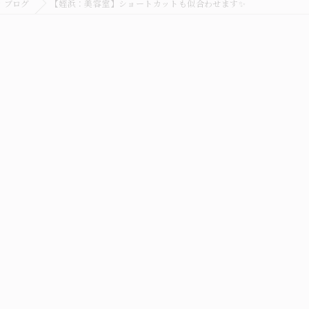
ブログ
【姪浜：美容室】ショートカットも似合わせます✨