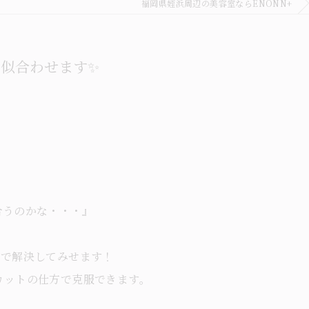
福岡県姪浜周辺の美容室ならENONN+
似合わせます✨
合うのかな・・・』
な手で解決してみせます！
カットの仕方で克服できます。