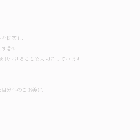
ルを提案し、
す😊✨
ルを見つけることを大切にしています。
？
た自分へのご褒美に。