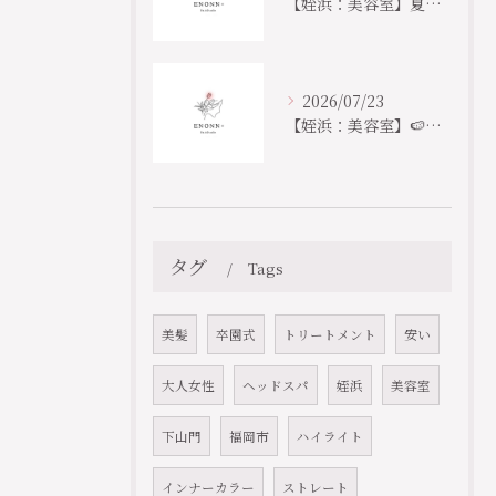
【姪浜：美容室】夏のヘッドスパ始まっています
2026/07/23
【姪浜：美容室】🍉なつ！ナツ！夏！！！🎐
タグ
Tags
美髪
卒園式
トリートメント
安い
大人女性
ヘッドスパ
姪浜
美容室
下山門
福岡市
ハイライト
インナーカラー
ストレート