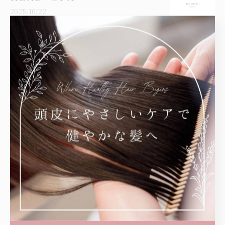
2025/10/22
【姪浜：美容室】縮毛矯正のタイミン
グ！！
2025/10/21
1
...
4
5
6
7
8
カテゴリー
Categories
全てのカテゴリー
ヘッドスパ