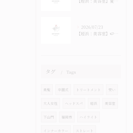
【姪浜：美容室】夏のヘッドスパ始まっています
2026/07/23
【姪浜：美容室】🍉なつ！ナツ！夏！！！🎐
タグ
Tags
美髪
卒園式
トリートメント
安い
大人女性
ヘッドスパ
姪浜
美容室
下山門
福岡市
ハイライト
インナーカラー
ストレート