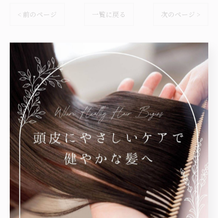
< 前のページ
一覧に戻る
次のページ >
関連タグ
#大人女性
#姪浜
#美容室
#下山門
#ショート
#ヘッドスパ
#ストレート
#安い
カテゴリー
Categories