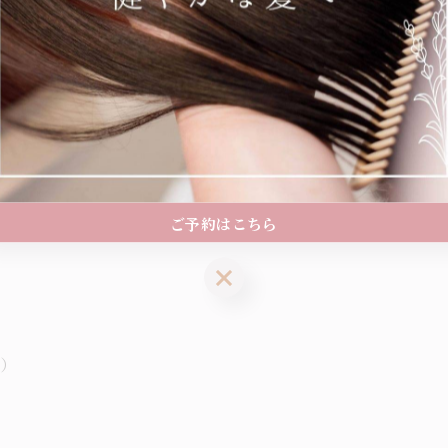
BP&utm_medium=GBP&utm_term=GBP&utm_content=GB
ご予約はこちら
ご予約はこちら
分）