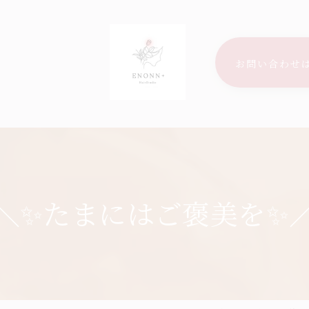
お問い合わせ
＼✨たまにはご褒美を✨