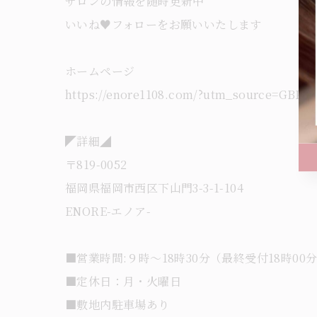
サロンの情報を随時更新中
いいね♥フォローをお願いいたします
ホームページ
https://enore1108.com/?utm_source=G
◤詳細◢
〒819-0052
福岡県福岡市西区下山門3-3-1-104
ENORE-エノア-
■営業時間:９時〜18時30分（最終受付18時00
■定休日：月・火曜日
■敷地内駐車場あり