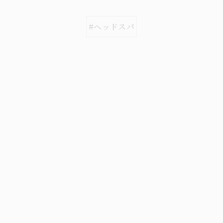
#ヘッドスパ