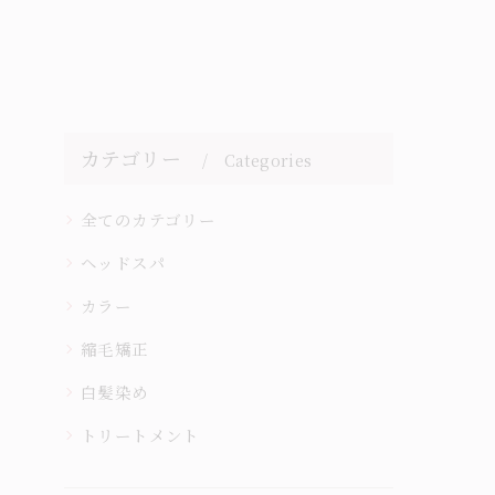
カテゴリー
Categories
全てのカテゴリー
ヘッドスパ
カラー
縮毛矯正
白髪染め
トリートメント