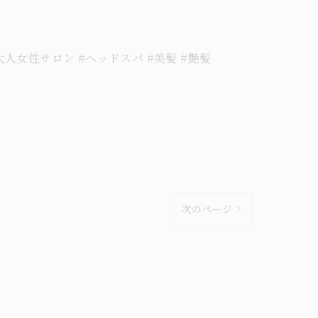
大人女性サロン #ヘッドスパ #美髪 #艶髪
次のページ >