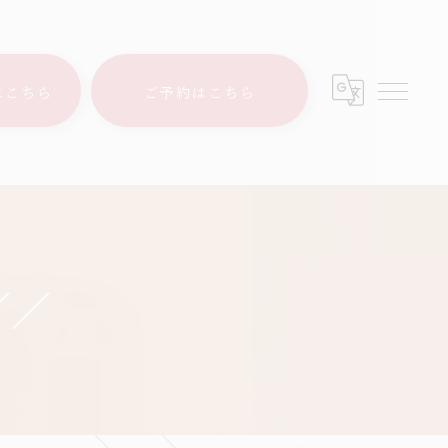
はこちら
ご予約はこちら
／／